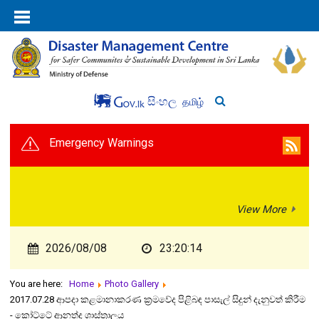
සිංහල
தமிழ்
Emergency Warnings
View More
2026/08/08
23:20:14
You are here:
Home
Photo Gallery
2017.07.28 ආපදා කළමානාකරණ ක්‍රමවේද පිළිබඳ පාසැල් සිදුන් දැනුවත් කිරීම
- කෝට්ටේ ආනත්ද ශාස්ත්‍රාලය