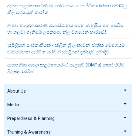
ආපදා කළමනාකරණ මධ්‍යස්ථානය වෙත ජීවිතාරක්ෂක බෝට්ටු
නිල වශයෙන් භාරදීම
ආපදා කළමනාකරණ මධ්‍යස්ථානය වෙත මානුෂීය සහ සෙවීම්
හා ගලවා ගැනීමේ උපකරණ නිල වශයෙන් භාරදෙයි
‘සුපිළිපන් සංස්කෘතියක් - ක්ලීන් ශ්‍රී ලංකාවක්’ ජාතික මෙහෙයුම්
වැඩසටහන ආරම්භ කරමින් සුපිළිපන් ප්‍රතිඥාව ලබාදීම.
ආයතනික ආපදා කළමනාකරණ සැලසුම් (IDMPs) සකස් කිරීම
පිළිබඳ රැස්වීම
About Us
Media
Prepardness & Planning
Training & Awareness