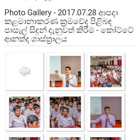
Photo Gallery - 2017.07.28 ආපදා
කළමානාකරණ ක්‍රමවේද පිළිබඳ
පාසැල් සිදුන් දැනුවත් කිරීම - කෝට්ටේ
ආනත්ද ශාස්ත්‍රාලය