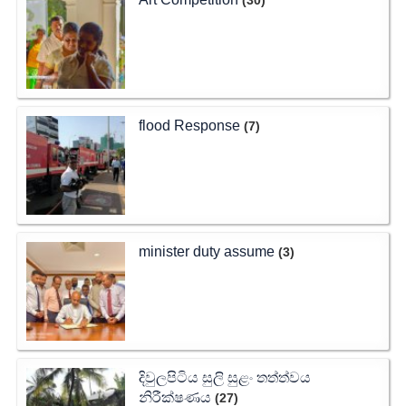
(30)
flood Response
(7)
minister duty assume
(3)
දිවුලපිටිය සුලි සුළං තත්ත්වය
නිරීක්ෂණය
(27)