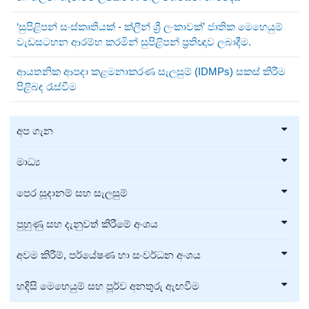
‘සුපිළිපන් සංස්කෘතියක් - ක්ලීන් ශ්‍රී ලංකාවක්’ ජාතික මෙහෙයුම්
වැඩසටහන ආරම්භ කරමින් සුපිළිපන් ප්‍රතිඥාව ලබාදීම.
ආයතනික ආපදා කළමනාකරණ සැලසුම් (IDMPs) සකස් කිරීම
පිළිබඳ රැස්වීම
අප ගැන
මාධ්‍ය
පෙර සූදානම් සහ සැලසුම්
පුහුණු සහ දැනුවත් කිරීමේ අංශය
අවම කිරීම්, පර්යේෂණ හා සංවර්ධන අංශය
හදිසි මෙහෙයුම් සහ පූර්ව අනතුරු ඇඟවීම