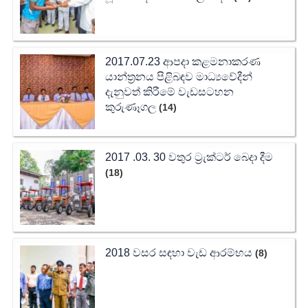
2017.07.23 ආපදා කළමනාකරණ
යාන්ත්‍රනය පිළිබඳව මාධ්‍යවේදීන්
දැනුවත් කිරීමේ වැඩසටහන
කුරුණෑගල
(14)
2017 .03. 30 වතුර ට්‍රැක්ටර් බෙදා දීම
(18)
2018 වසර සඳහා වැඩ ආරම්භය
(8)