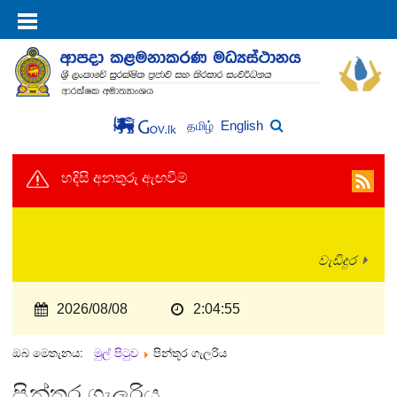
English
தமிழ்
හදිසි අනතුරු ඇඟවීම්
වැඩිදුර
2026/08/08
2:04:56
ඔබ මෙතැනය:
මුල් පිටුව
පින්තූර ගැලරිය
පින්තූර ගැලරිය