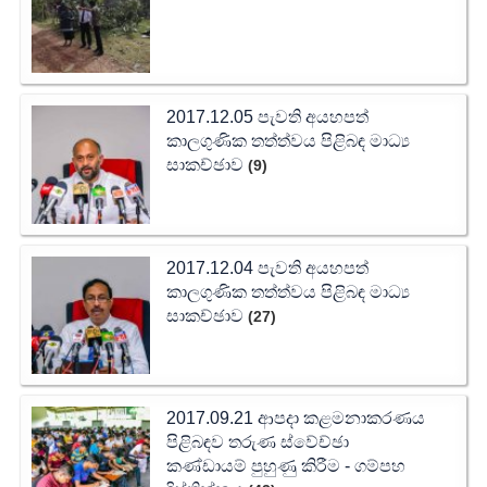
2017.12.05 පැවති අයහපත්
කාලගුණික තත්ත්වය පිළිබඳ මාධ්‍ය
සාකච්ඡාව
(9)
2017.12.04 පැවති අයහපත්
කාලගුණික තත්ත්වය පිළිබඳ මාධ්‍ය
සාකච්ඡාව
(27)
2017.09.21 ආපදා කළමනාකරණය
පිළිබඳව තරුණ ස්වේච්ඡා
කණ්ඩායම් පුහුණු කිරීම - ගම්පහ