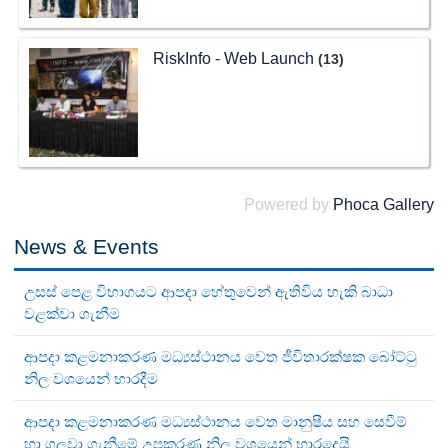
RiskInfo - Web Launch
(13)
Powered by
Phoca Gallery
News & Events
උසස් පෙළ විභාගයට ආපදා හේතුවෙන් ඇතිවිය හැකි බාධා
වළක්වා ගැනීම
ආපදා කළමනාකරණ මධ්‍යස්ථානය වෙත ජීවිතාරක්ෂක බෝට්ටු
නිල වශයෙන් භාරදීම
ආපදා කළමනාකරණ මධ්‍යස්ථානය වෙත මානුෂීය සහ සෙවීම්
හා ගලවා ගැනීමේ උපකරණ නිල වශයෙන් භාරදෙයි