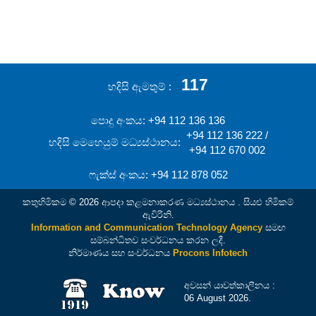
117
හදිසි ඇමතුම්
පොදු අංකය: +94 112 136 136
+94 112 136 222 /
හදිසි මෙහෙයුම් මධ්‍යස්ථානය:
+94 112 670 002
ෆැක්ස් අංකය: +94 112 878 052
කතුහිමිකම © 2026 ආපදා කළමනාකරණ මධ්‍යස්ථානය . සියළු හිමිකම්
ඇවිරිනි.
Information and Communication Technology Agency
සමඟ
සම්බන්ධිතව සංවර්ධනය කරන ලදී.
නිර්මාණය සහ සංවර්ධනය
Procons Infotech
අවසන් යාවත්කාලීනය :
06 August 2026.