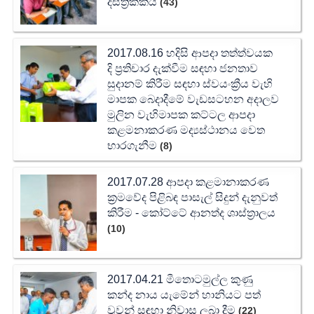
දිස්ත්‍රික්කය
(43)
2017.08.16 හදිසි ආපදා තත්ත්වයක
දි ප්‍රතිචාර දැක්වීම සඳහා ජනතාව
සුදානම් කිරීම සඳහා ස්වයංක්‍රීය වැහි
මාපක බෙදාදීමේ වැඩසටහන අදාලව
මුලින වැහිමාපක කට්ටල ආපදා
කළමනාකරණ මද්‍යස්ථානය වෙත
භාරගැනීම
(8)
2017.07.28 ආපදා කළමානාකරණ
ක්‍රමවේද පිළිබඳ පාසැල් සිදුන් දැනුවත්
කිරීම - කෝට්ටේ ආනත්ද ශාස්ත්‍රාලය
(10)
2017.04.21 මීතොටමුල්ල කුණු
කන්ද නාය යැමේන් හානියට පත්
වූවන් සඳහා නිවාස ලබා දීම
(22)