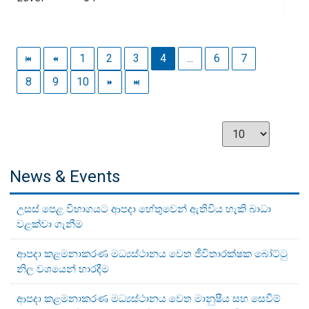
1
2
3
4
...
6
7
8
9
10
News & Events
උසස් පෙළ විභාගයට ආපදා හේතුවෙන් ඇතිවිය හැකි බාධා
වළක්වා ගැනීම
ආපදා කළමනාකරණ මධ්‍යස්ථානය වෙත ජීවිතාරක්ෂක බෝට්ටු
නිල වශයෙන් භාරදීම
ආපදා කළමනාකරණ මධ්‍යස්ථානය වෙත මානුෂීය සහ සෙවීම්