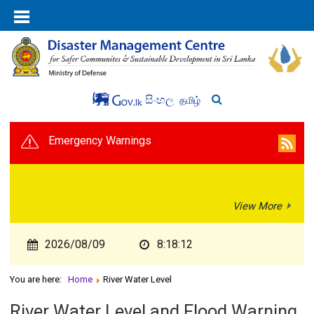
සිංහල
தமிழ்
Emergency Warnings
View More
2026/08/09
8:18:13
You are here:
Home
River Water Level
River Water Level and Flood Warning