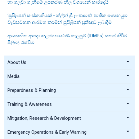
හා ගලවා ගැනීමේ උපකරණ නිල වශයෙන් භාරදෙයි
‘සුපිළිපන් සංස්කෘතියක් - ක්ලීන් ශ්‍රී ලංකාවක්’ ජාතික මෙහෙයුම්
වැඩසටහන ආරම්භ කරමින් සුපිළිපන් ප්‍රතිඥාව ලබාදීම.
ආයතනික ආපදා කළමනාකරණ සැලසුම් (IDMPs) සකස් කිරීම
පිළිබඳ රැස්වීම
About Us
Media
Prepardness & Planning
Training & Awareness
Mitigation, Research & Development
Emergency Operations & Early Warning