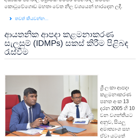
කොටුවේගොඩ මහතා වෙත නිල වශයෙන් භාරදෙන ලදී.
තවත් කියවන්න...
ආයතනික ආපදා කළමනාකරණ
සැලසුම් (IDMPs) සකස් කිරීම පිළිබඳ
රැස්වීම
ශ්‍රී ලංකා ආපදා
කළමනාකරණ
පනත අංක 13
දරන 2005 හි 10
වන වගන්තියට
අනුව, සියලු
අමාත්‍යාංශ සහ
ඒවා යටතේ