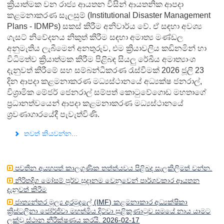
ක්‍රියාත්මක වන රාජ්‍ය ආයතන විසින් ආයතනික ආපදා
කළමනාකරණ සැලසුම් (Institutional Disaster Management
Plans - IDMPs) සකස් කිරීම අනිවාර්ය වේ. ඒ සඳහා අවශ්‍ය
ගැසට් නිවේදනය නිකුත් කිරීම සඳහා අමාත්‍ය මණ්ඩල
අනුමැතිය ලැබීමෙන් අනතුරුව, එම ක්‍රියාවලිය කඩිනමින් හා
විධිමත්ව ක්‍රියාත්මක කිරීම පිළිබඳ සියලු රේඛීය අමාත්‍යාංශ
දැනුවත් කිරීමේ සහ සම්බන්ධීකරණ රැස්වීමක් 2026 ජූලි 23
දින ආපදා කළමනාකරණ මධ්‍යස්ථානයේ අධ්‍යක්ෂ ජනරාල්,
විශ්‍රාමික මේජර් ජෙනරාල් සම්පත් කොටුවේගොඩ මහතාගේ
ප්‍රධානත්වයෙන් ආපදා කළමනාකරණ මධ්‍යස්ථානයේ
ශ්‍රවණාගාරයේදී පැවැත්විණි.
තවත් කියවන්න...
පවතින අයහපත් කාලගුණික තත්ත්යවය පිළිබද සැලකිලිමත් වන්න.
නිරිතදිග මෝසම් පුර්ව සුදානම වෙනුවෙන් පාර්ශවකාර ආයතන
දැනුවත් කිරීම
ජාත්‍යන්තර මූල්‍ය අරමුදලේ (IMF) කළමනාකාර අධ්‍යක්ෂිකා
ක්‍රිස්ටලිනා ජෝර්ජිවා මහත්මිය දිට්වා සුළිකුණාටුව සමයේ නාය යාමට
ලක්වූ ස්ථාන නීරීක්ෂණය කරයි. 2026-02-17