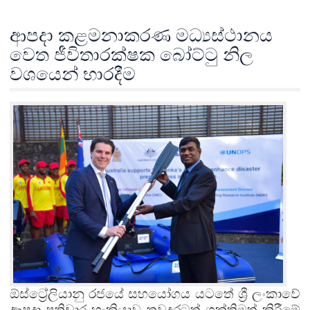
ආපදා කළමනාකරණ මධ්‍යස්ථානය
වෙත ජීවිතාරක්ෂක බෝට්ටු නිල
වශයෙන් භාරදීම
ඕස්ට්‍රේලියානු රජයේ සහයෝගය යටතේ ශ්‍රී ලංකාවේ
ආපදා ප්‍රතිචාර හැකියාව තවදුරටත් ශක්තිමත් කිරීමේ