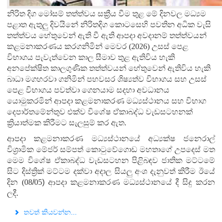
නිරිත දිග මෝසම් තත්ත්වය සක්‍රීය වීම තුළ මේ දිනවල මධ්‍යම
පළාත ඇතුලු දිවයිනේ නිරිතදිග කොටසෙහි පවතින අධික වැසි
තත්ත්වය හේතුවෙන් ඇති වී ඇති ආපදා අවදානම් තත්ත්වයන්
කළමනාකරණය කරගනිමින් මෙවර (2026) උසස් පෙළ
විභාගය පැවැත්වෙන කාල සීමාව තුළ ඇතිවිය හැකි
අනපේක්ෂිත කාලගුණික තත්ත්වයන් හේතුවෙන් ඇතිවිය හැකි
බාධා මගහරවා ගනිමින් පහවසර ශිෂ්‍යත්ව විභාගය සහ උසස්
පෙළ විභාගය පවත්වා ගෙනයාම සදහා අවධානය
යොමුකරමින් ආපදා කළමනාකරණ මධ්‍යස්ථානය සහ විභාග
දෙපාර්තමේන්තුව එක්ව විශේෂ ඒකාබද්ධ වැඩසටහනක්
ක්‍රියාත්මක කිරීමට සැලසුම් කර ඇත.
ආපදා කළමනාකරණ මධ්‍යස්ථානයේ අධ්‍යක්ෂ ජනෙරාල්
විශ්‍රාමික මේජර් සම්පත් කොටුවේගොඩ මහතාගේ උපදෙස් මත
මෙම විශේෂ ඒකාබද්ධ වැඩසටහන පිළිබඳව ජාතික මට්ටමේ
සිට දිස්ත්‍රික් මට්ටම දක්වා අදාල සියලු අංශ දැනුවත් කිරීම ඊයේ
දින (
08
/
05
)
ආපදා කළමනාකරණ මධ්‍යස්ථානයේ දී සිදු කරන
ලදී.
තවත් කියවන්න...