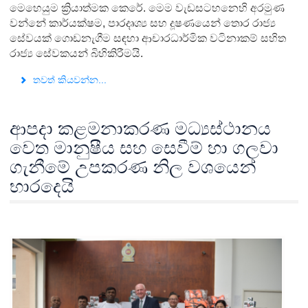
මෙහෙයුම ක්‍රියාත්මක කෙරේ. මෙම වැඩසටහනෙහි අරමුණ
වන්නේ කාර්යක්ෂම, පාරදෘශ්‍ය සහ දූෂණයෙන් තොර රාජ්‍ය
සේවයක් ගොඩනැගීම සඳහා ආචාරධාර්මික වටිනාකම් සහිත
රාජ්‍ය සේවකයන් බිහිකිරීමයි.
තවත් කියවන්න...
ආපදා කළමනාකරණ මධ්‍යස්ථානය
වෙත මානුෂීය සහ සෙවීම් හා ගලවා
ගැනීමේ උපකරණ නිල වශයෙන්
භාරදෙයි