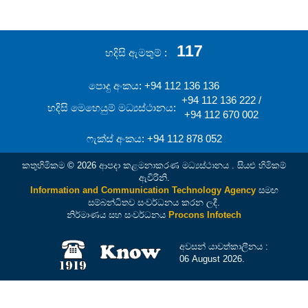
117
හදිසි ඇමතුම්
පොදු අංකය: +94 112 136 136
+94 112 136 222 /
හදිසි මෙහෙයුම් මධ්‍යස්ථානය:
+94 112 670 002
ෆැක්ස් අංකය: +94 112 878 052
කතුහිමිකම © 2026 ආපදා කළමනාකරණ මධ්‍යස්ථානය . සියළු හිමිකම්
ඇවිරිනි.
Information and Communication Technology Agency
සමඟ
සම්බන්ධිතව සංවර්ධනය කරන ලදී.
නිර්මාණය සහ සංවර්ධනය
Procons Infotech
අවසන් යාවත්කාලීනය :
06 August 2026.