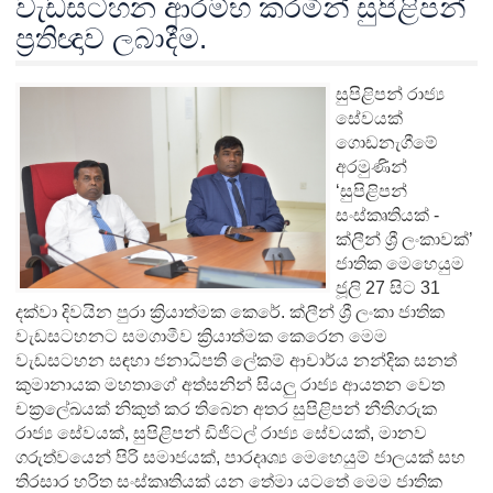
වැඩසටහන ආරම්භ කරමින් සුපිළිපන්
ප්‍රතිඥාව ලබාදීම.
සුපිළිපන් රාජ්‍ය
සේවයක්
ගොඩනැගීමේ
අරමුණින්
‘සුපිළිපන්
සංස්කෘතියක් -
ක්ලීන් ශ්‍රී ලංකාවක්’
ජාතික මෙහෙයුම
ජූලි 27 සිට 31
දක්වා දිවයින පුරා ක්‍රියාත්මක කෙරේ. ක්ලීන් ශ්‍රී ලංකා ජාතික
වැඩසටහනට සමගාමීව ක්‍රියාත්මක කෙරෙන මෙම
වැඩසටහන සඳහා ජනාධිපති ලේකම් ආචාර්ය නන්දික සනත්
කුමානායක මහතාගේ අත්සනින් සියලු රාජ්‍ය ආයතන වෙත
චක්‍රලේඛයක් නිකුත් කර තිබෙන අතර සුපිළිපන් නීතිගරුක
රාජ්‍ය සේවයක්, සුපිළිපන් ඩිජිටල් රාජ්‍ය සේවයක්, මානව
ගරුත්වයෙන් පිරි සමාජයක්, පාරදෘශ්‍ය මෙහෙයුම් ජාලයක් සහ
තිරසාර හරිත සංස්කෘතියක් යන තේමා යටතේ මෙම ජාතික