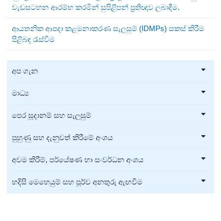
වැඩසටහන ආරම්භ කරමින් සුපිළිපන් ප්‍රතිඥාව ලබාදීම.
ආයතනික ආපදා කළමනාකරණ සැලසුම් (IDMPs) සකස් කිරීම
පිළිබඳ රැස්වීම
අප ගැන
මාධ්‍ය
පෙර සූදානම් සහ සැලසුම්
පුහුණු සහ දැනුවත් කිරීමේ අංශය
අවම කිරීම්, පර්යේෂණ හා සංවර්ධන අංශය
හදිසි මෙහෙයුම් සහ පූර්ව අනතුරු ඇඟවීම