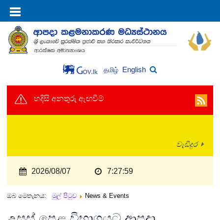
English
தமிழ்
හදිසි අනතුරු ඇඟවීම්
වැඩිදුර
2026/08/07
7:27:59
ඔබ මෙතැනය:
මුල් පිටුව
News & Events
උසස් පෙළ විභාගයට ආපදා