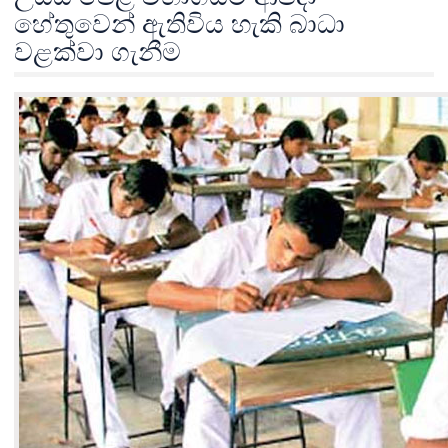
හේතුවෙන් ඇතිවිය හැකි බාධා
වළක්වා ගැනීම