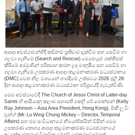
ආපදා අවස්ථාවන්හිදී කඩිනම් ප්‍රතිචාර දැක්වීම සහ සෙවීම් හා
ගලවා ගැනීමේ (Search and Rescue) මෙහෙයුම් ශක්තිමත්
කිරීමේ අරමුණින් පරිත්‍යාග කරන ලද මානුෂීය සහ සෙවීම් හා
ගලවා ගැනීමේ උපකරණ ආපදා කළමනාකරණ මධ්‍යස්ථානය
(DMC) වෙත නිල වශයෙන් භාරදීමේ උත්සවය 2026 ජූලි 28
දින ආපදා කළමනාකරණ මධ්‍යස්ථාන පරිශ්‍රයේදී පැවැත්විණි.
මෙම අවස්ථාවේදී The Church of Jesus Christ of Latter-day
Saints හි ආසියානු කලාප සභාපති කෙලී රේ ජොන්සන් (Kelly
Ray Johnson – Asia Area President, Hong Kong), මිකී ලූ විං
චුන්ග් (Mr. Lu Wing Chung Mickey – Director, Temporal
Affairs) සහ එම සංවිධානයේ නියෝජිතයින් විසින් මෙම
උපකරණ තොගය ආපදා කළමනාකරණ මධ්‍යස්ථානයේ
අධ්‍යක්ෂ ජනරාල් විශ්‍රාමික මේජර් ජෙනරාල් සම්පත්