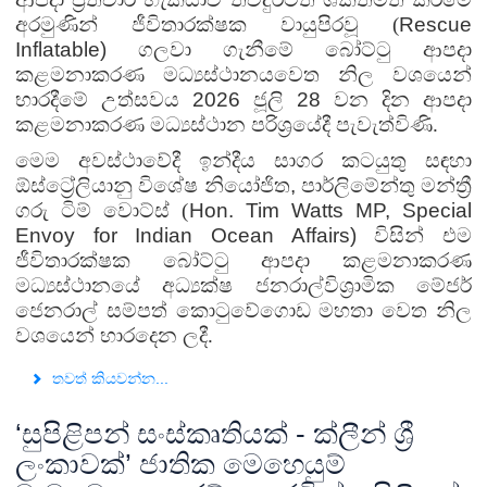
අරමුණින් ජීවිතාරක්ෂක වායුපිරවූ (
Rescue
Inflatable)
ගලවා ගැනීමේ බෝට්ටු ආපදා
කළමනාකරණ මධ්‍යස්ථානය
වෙත නිල වශයෙන්
භාරදීමේ උත්සවය
2026
ජූලි
28
වන දින ආපදා
කළමනාකරණ මධ්‍යස්ථාන පරිශ්‍රයේදී පැවැත්විණි.
මෙම අවස්ථාවේදී ඉන්දීය සාගර කටයුතු සඳහා
ඕස්ට්‍රේලියානු විශේෂ නියෝජිත
,
පාර්ලිමේන්තු මන්ත්‍රී
ගරු ටිම් වොට්ස් (
Hon. Tim Watts MP, Special
Envoy for Indian Ocean Affairs)
විසින් එම
ජීවිතාරක්ෂක බෝට්ටු ආපදා කළමනාකරණ
මධ්‍යස්ථානයේ අධ්‍යක්ෂ ජනරාල්
විශ්‍රාමික මේජර්
ජෙනරාල් සම්පත් කොටුවේගොඩ මහතා වෙත නිල
වශයෙන් භාරදෙන ලදී.
තවත් කියවන්න...
‘සුපිළිපන් සංස්කෘතියක් - ක්ලීන් ශ්‍රී
ලංකාවක්’ ජාතික මෙහෙයුම්