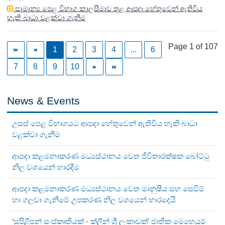
සාමාන්‍ය පෙළ විභාග කාලසීමාව තුළ ආපදා හේතුවෙන් ඇතිවිය
හැකි බාධා වළක්වා ගැනීම
Page 1 of 107
1
2
3
4
...
6
7
8
9
10
News & Events
උසස් පෙළ විභාගයට ආපදා හේතුවෙන් ඇතිවිය හැකි බාධා
වළක්වා ගැනීම
ආපදා කළමනාකරණ මධ්‍යස්ථානය වෙත ජීවිතාරක්ෂක බෝට්ටු
නිල වශයෙන් භාරදීම
ආපදා කළමනාකරණ මධ්‍යස්ථානය වෙත මානුෂීය සහ සෙවීම්
හා ගලවා ගැනීමේ උපකරණ නිල වශයෙන් භාරදෙයි
‘සුපිළිපන් සංස්කෘතියක් - ක්ලීන් ශ්‍රී ලංකාවක්’ ජාතික මෙහෙයුම්