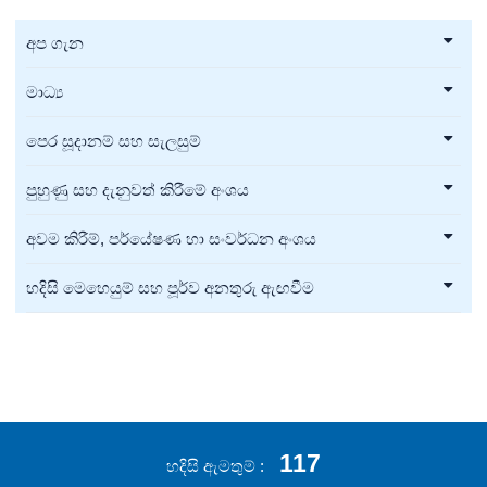
අප ගැන
මාධ්‍ය
පෙර සූදානම් සහ සැලසුම්
පුහුණු සහ දැනුවත් කිරීමේ අංශය
අවම කිරීම්, පර්යේෂණ හා සංවර්ධන අංශය
හදිසි මෙහෙයුම් සහ පූර්ව අනතුරු ඇඟවීම
117
හදිසි ඇමතුම්