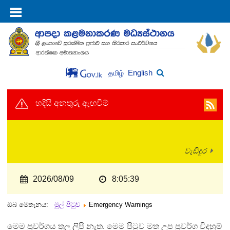
English
தமிழ்
හදිසි අනතුරු ඇඟවීම්
වැඩිදුර
2026/08/09
8:05:39
ඔබ මෙතැනය:
මුල් පිටුව
Emergency Warnings
මෙම ප්‍රවර්ගය තුල ලිපි නැත. මෙම පිටුව මත උප ප්‍රවර්ග විදහුම්