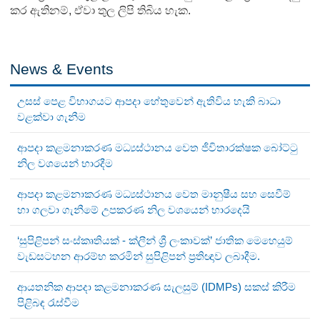
කර ඇතිනම්, ඒවා තුල ලිපි තිබිය හැක.
News & Events
උසස් පෙළ විභාගයට ආපදා හේතුවෙන් ඇතිවිය හැකි බාධා
වළක්වා ගැනීම
ආපදා කළමනාකරණ මධ්‍යස්ථානය වෙත ජීවිතාරක්ෂක බෝට්ටු
නිල වශයෙන් භාරදීම
ආපදා කළමනාකරණ මධ්‍යස්ථානය වෙත මානුෂීය සහ සෙවීම්
හා ගලවා ගැනීමේ උපකරණ නිල වශයෙන් භාරදෙයි
‘සුපිළිපන් සංස්කෘතියක් - ක්ලීන් ශ්‍රී ලංකාවක්’ ජාතික මෙහෙයුම්
වැඩසටහන ආරම්භ කරමින් සුපිළිපන් ප්‍රතිඥාව ලබාදීම.
ආයතනික ආපදා කළමනාකරණ සැලසුම් (IDMPs) සකස් කිරීම
පිළිබඳ රැස්වීම