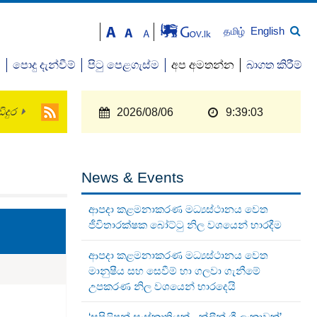
English
தமிழ்
ව
පොදු දැන්වීම්
පිටු පෙළගැස්ම
අප අමතන්න
බාගත කිරීම්
ිදුර
2026/08/06
9:39:04
News & Events
ආපදා කළමනාකරණ මධ්‍යස්ථානය වෙත
ජීවිතාරක්ෂක බෝට්ටු නිල වශයෙන් භාරදීම
ආපදා කළමනාකරණ මධ්‍යස්ථානය වෙත
මානුෂීය සහ සෙවීම් හා ගලවා ගැනීමේ
උපකරණ නිල වශයෙන් භාරදෙයි
‘සුපිළිපන් සංස්කෘතියක් - ක්ලීන් ශ්‍රී ලංකාවක්’