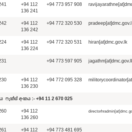
241
+94 112
+94 773 957 908
ravijayarathne[at]dm
136 241
242
+94 112
+94 772 320 530
pradeep[at]dmc.gov.
136 242
224
+94 112
+94 772 320 531
hiran[at]dmc.gov.lk
136 224
231
+94 773 597 905
jagathm[at]dmc.gov.l
230
+94 112
+94 772 095 328
militorycoordinator[a
136 230
ශය
ෆැක්ස් අංක
ය
:-
+94 11
2 670 025
260
+94 112
directorhradmin[at]dmc.go
136 260
261
+94 112
+94 773 481 695