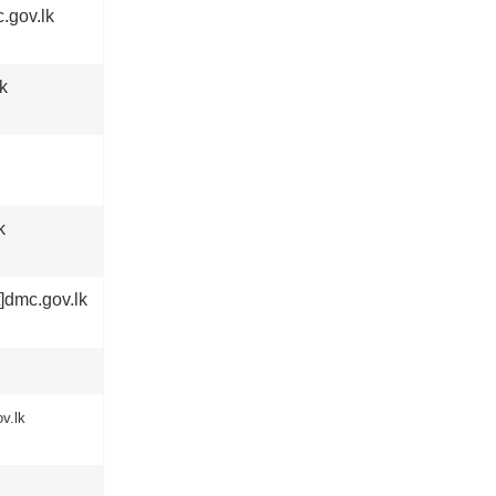
c.gov.lk
lk
k
t]dmc.gov.lk
v.lk