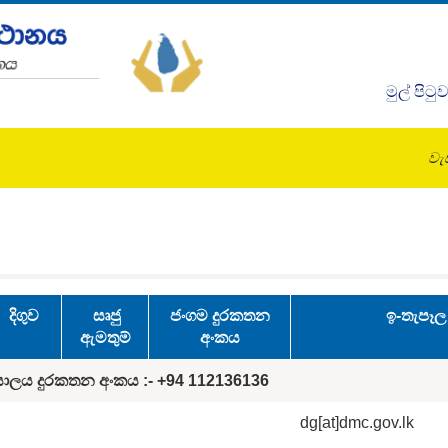
මුල් පිටු
වැඩ
දිගුව
සෘජු
ජංගම දුරකතන
ඉ-තැපෑල
ඇමතුම්
අංකය
්යාලය දුරකතන අංක
ය
:-
+94 112136136
dg[at]dmc.gov.lk