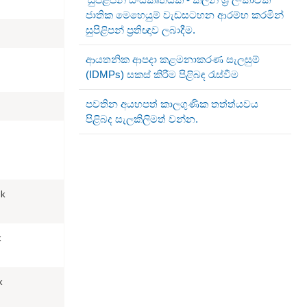
ජාතික මෙහෙයුම් වැඩසටහන ආරම්භ කරමින්
සුපිළිපන් ප්‍රතිඥාව ලබාදීම.
ආයතනික ආපදා කළමනාකරණ සැලසුම්
(IDMPs) සකස් කිරීම පිළිබඳ රැස්වීම
පවතින අයහපත් කාලගුණික තත්ත්යවය
පිළිබද සැලකිලිමත් වන්න.
lk
k
k