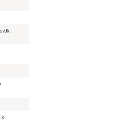
ov.lk
k
lk