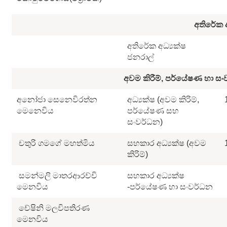
අතිරේක අ
අතිරේක අධ්‍යක්ෂ
ජනරාල්
අවම කිරීම්, පර්යේෂණ හා සංව
අනෝජා සෙනෙවිරත්න
අධ්‍යක්ෂ (අවම කිරිම්,
මෙනෙවිය
පර්යේෂණ සහ
සංවර්ධන)
චතුරි ගමගේ මහත්මිය
සහකාර අධ්‍යක්ෂ (අවම
කිරිම්)
සමන්මලි මාතරආරච්චි
සහකාර අධ්‍යක්ෂ
මෙනවිය
-පර්යේෂණ හා සංවර්ධන
චේෂිනි මලවිපතිරණ
මෙනවිය