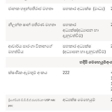
ජානක හඳුන්පතිරාජ මහතා
සහකාර අධ්‍යක්ෂ (මාධ්‍ය)
නිලන්ත ෂාන් පතිරණ මහතා
සහකාර
අධ්‍යක්ෂ(අධ්‍යාපන හා
දැනුවත්වීම්)
ආචාර්ය සාරංගා විතානගේ
සහකාර අධ්‍යක්ෂ
මහත්මිය
(අධ්‍යාපන හා දැනුවත්වීම්)
හදිසි මෙහෙයුම්
අං
ක්ෂණික ඇමතුම් අංකය
222
අධ්‍යක්ෂ මෙහෙයුම්
බ්‍රිගේඩියර් ඩී.ඩී.ජී.ඒ.ජයවර්ධන USP ndc
psc