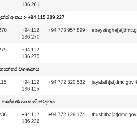
136 261
ැක්ස් අංක
ය
:-
+94 11
5 289 227
270
+94 112
+94 773 957 899
abeysinghe[at]dmc.g
136 270
275
+94 112
136 275
භ්‍යන්තර විගණන
ය
115
+94 112
+94 772 320 532
jayalath[at]dmc.gov.l
136 115
 තාක්ෂණ හා සංනිවේදන
ය
236
+94 112
+94 772 129 174
thushitha[at]dmc.gov.
136 236