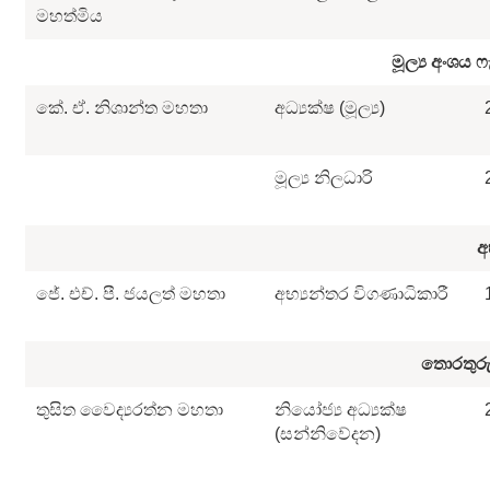
මහත්මිය
මූල්‍ය
අංශය
ෆ
කේ. ඒ. නිශාන්ත මහතා
අධ්‍යක්ෂ (මූල්‍ය)
මූල්‍ය නිලධාරි
අ
ජේ. එච්. පී. ජයලත් මහතා
අභ්‍යන්තර විගණාධිකාරී
තොරතුරු
තුසිත වෛද්‍යරත්න මහතා
නියෝජ්‍ය අධ්‍යක්ෂ
(සන්නිවේදන)