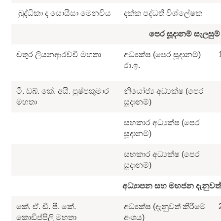
බුද්ධිකා ද සොයිසා මෙනවිය
දක්ක පද්ධති විශ්ලේෂක
පෙර සූදානම් සැලසුම්
චතුර ලියනආරච්චි මහතා
අධ්‍යක්ෂ (පෙර සූදානම්)
රා.ඉ.
ටී. ඩබ්. කේ. අයි. පුෂ්පකුමාර
නියෝජ්‍ය අධ්‍යක්ෂ (පෙර
මහතා
සූදානම්)
සහකාර අධ්‍යක්ෂ (පෙර
සූදානම්)
සහකාර අධ්‍යක්ෂ (පෙර
සූදානම්)
අධ්‍යාපන සහ මහජන දැනුවත්
කේ. ඒ. ඩී. පී. කේ.
අධ්‍යක්ෂ (දැනුවත් කිරීමේ
කොඩිප්පිලි මහතා
අංශය)