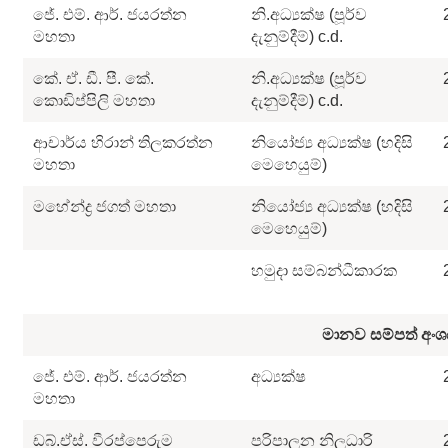
ජේ. එම්. ආර්. ජයරත්න
නි.අධ්‍යක්ෂ (පූර්ව
මහතා
දැනුම්දීම්) c.d.
කේ. ඒ. ඩී. පී. කේ.
නි.අධ්‍යක්ෂ (පූර්ව
කොඩිප්පිලි මහතා
දැනුම්දීම්) c.d.
ආචාර්ය හිරාන් තිලකරත්න
නියෝජ්‍ය අධ්‍යක්ෂ (හදිසි
මහතා
මෙහෙයුම්)
මහේන්ද්‍ර ජගත් මහතා
නියෝජ්‍ය අධ්‍යක්ෂ (හදිසි
මෙහෙයුම්)
හමුදා සම්බන්ධීකාරක
මානව සම්පත් අං
ජේ. එම්. ආර්. ජයරත්න
අධ්‍යක්ෂ
මහතා
ඩබ්.ඒස්. වීරප්පෙරුම
පරිපාලන නිලධාරි