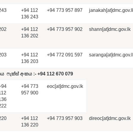
243
+94 112
+94 773 957 897
janakah[at]dmc.gov.l
136 243
202
+94 112
+94 773 957 902
shann[at]dmc.gov.lk
136 202
203
+94 112
+94 772 091 597
saranga[at]dmc.gov.l
136 203
ශය
ෆැක්ස් අංක
ය
:-
+94 112 670 079
+94
+94 773
eoc[at]dmc.gov.lk
112
957 900
136
222
220
+94 112
+94 773 957 903
direoc[at]dmc.gov.lk
136 220