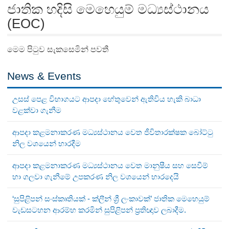
ජාතික හදිසි මෙහෙයුම් මධ්‍යස්ථානය
(EOC)
මෙම පිටුව සැකසෙමින් පවතී
News & Events
උසස් පෙළ විභාගයට ආපදා හේතුවෙන් ඇතිවිය හැකි බාධා
වළක්වා ගැනීම
ආපදා කළමනාකරණ මධ්‍යස්ථානය වෙත ජීවිතාරක්ෂක බෝට්ටු
නිල වශයෙන් භාරදීම
ආපදා කළමනාකරණ මධ්‍යස්ථානය වෙත මානුෂීය සහ සෙවීම්
හා ගලවා ගැනීමේ උපකරණ නිල වශයෙන් භාරදෙයි
‘සුපිළිපන් සංස්කෘතියක් - ක්ලීන් ශ්‍රී ලංකාවක්’ ජාතික මෙහෙයුම්
වැඩසටහන ආරම්භ කරමින් සුපිළිපන් ප්‍රතිඥාව ලබාදීම.