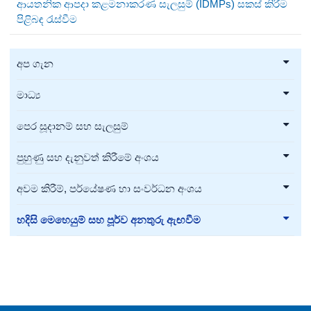
ආයතනික ආපදා කළමනාකරණ සැලසුම් (IDMPs) සකස් කිරීම
පිළිබඳ රැස්වීම
අප ගැන
මාධ්‍ය
පෙර සූදානම් සහ සැලසුම්
පුහුණු සහ දැනුවත් කිරීමේ අංශය
අවම කිරීම්, පර්යේෂණ හා සංවර්ධන අංශය
හදිසි මෙහෙයුම් සහ පූර්ව අනතුරු ඇඟවීම