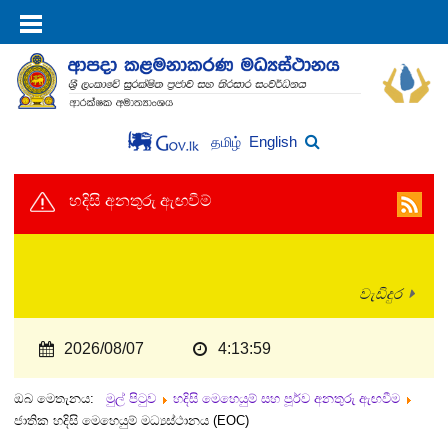
English
தமிழ்
හදිසි අනතුරු ඇඟවීම්
වැඩිදුර
2026/08/07
4:13:59
ඔබ මෙතැනය:
මුල් පිටුව
හදිසි මෙහෙයුම් සහ පූර්ව අනතුරු ඇඟවීම
ජාතික හදිසි මෙහෙයුම් මධ්‍යස්ථානය (EOC)