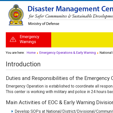
Emergency
Warnings
You are here:
Home
Emergency Operations & Early Warning
National
Introduction
Duties and Responsibilities of the Emergency 
Emergency Operation is established to coordinate all respons
This center is working with military and police in 24 hours ba
Main Activities of EOC & Early Warning Divisio
Develop SOPs at National/District/Divisional/Communit