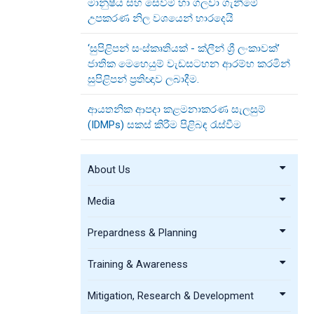
මානුෂීය සහ සෙවීම් හා ගලවා ගැනීමේ
උපකරණ නිල වශයෙන් භාරදෙයි
‘සුපිළිපන් සංස්කෘතියක් - ක්ලීන් ශ්‍රී ලංකාවක්’
ජාතික මෙහෙයුම් වැඩසටහන ආරම්භ කරමින්
සුපිළිපන් ප්‍රතිඥාව ලබාදීම.
ආයතනික ආපදා කළමනාකරණ සැලසුම්
(IDMPs) සකස් කිරීම පිළිබඳ රැස්වීම
About Us
Media
Prepardness & Planning
Training & Awareness
Mitigation, Research & Development