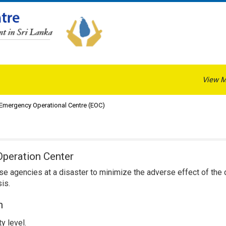
View M
 Emergency Operational Centre (EOC)
Operation Center
e agencies at a disaster to minimize the adverse effect of the 
sis.
n
y level.