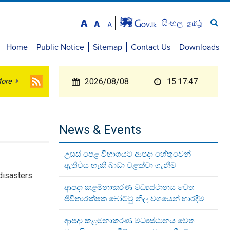
සිංහල
தமிழ்
Home
Public Notice
Sitemap
Contact Us
Downloads
ore
2026/08/08
15:17:47
News & Events
උසස් පෙළ විභාගයට ආපදා හේතුවෙන්
ඇතිවිය හැකි බාධා වළක්වා ගැනීම
disasters.
ආපදා කළමනාකරණ මධ්‍යස්ථානය වෙත
ජීවිතාරක්ෂක බෝට්ටු නිල වශයෙන් භාරදීම
ආපදා කළමනාකරණ මධ්‍යස්ථානය වෙත