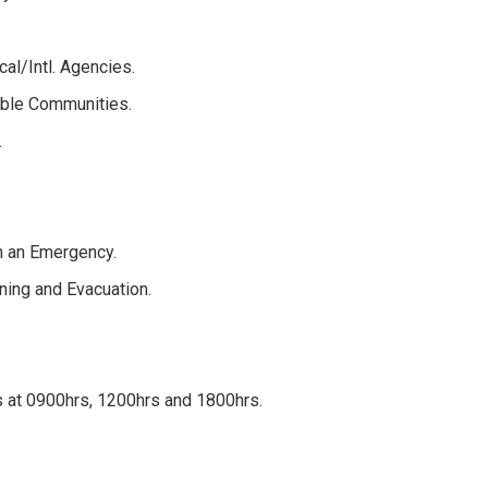
al/Intl. Agencies.
able Communities.
.
n an Emergency.
rning and Evacuation.
ts at 0900hrs, 1200hrs and 1800hrs.