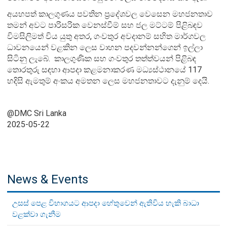
අයහපත් කාලගුණය පවතින ප්‍රදේශවල වෙසෙන මහජනතාව
තමන් අවට පාරිසරික වෙනස්වීම් සහ ජල මට්ටම් පිළිබඳව
විමසිලිමත් විය යුතු අතර, ගංවතුර අවදානම් සහිත මාර්ගවල
ධාවනයෙන් වළකින ලෙස වාහන පදවන්නන්ගෙන් ඉල්ලා
සිටිනු ලැබේ.
කාලගුණික සහ ගංවතුර තත්ත්වයන් පිළිබඳ
තොරතුරු සඳහා ආපදා කළමනාකරණ මධ්‍යස්ථානයේ 117
හදිසි ඇමතුම් අංකය අමතන ලෙස මහජනතාවට දැනුම් දෙයි.
@DMC Sri Lanka
2025-05-22
News & Events
උසස් පෙළ විභාගයට ආපදා හේතුවෙන් ඇතිවිය හැකි බාධා
වළක්වා ගැනීම