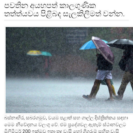
පවතින අයහපත් කාලගුණික
තත්ත්යවය පිළිබද සැලකිලිමත් වන්න.
බස්නාහිර, සබරගමුව, වයඹ පළාත් සහ ගාල්ල දිස්ත්‍රික්කය සඳහා
මෙම නිවේදනය වලංගු වේ. එම ප්‍රදේශවල ඇතැම් ස්ථානවලට
මිලිමීටර් 200 ඉක්මවූ ඉතා තද වැසි හෝ ගිගුරුම් සහිත වැසි