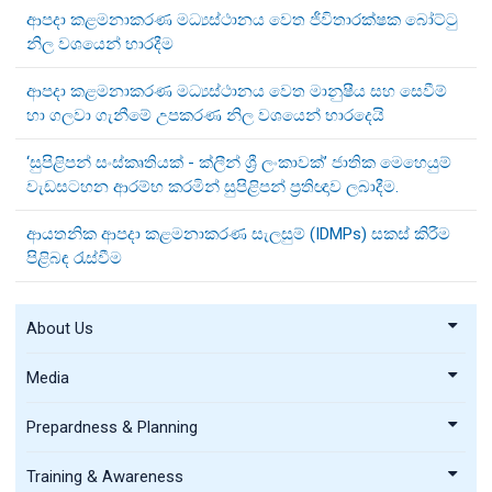
ආපදා කළමනාකරණ මධ්‍යස්ථානය වෙත ජීවිතාරක්ෂක බෝට්ටු
නිල වශයෙන් භාරදීම
ආපදා කළමනාකරණ මධ්‍යස්ථානය වෙත මානුෂීය සහ සෙවීම්
හා ගලවා ගැනීමේ උපකරණ නිල වශයෙන් භාරදෙයි
‘සුපිළිපන් සංස්කෘතියක් - ක්ලීන් ශ්‍රී ලංකාවක්’ ජාතික මෙහෙයුම්
වැඩසටහන ආරම්භ කරමින් සුපිළිපන් ප්‍රතිඥාව ලබාදීම.
ආයතනික ආපදා කළමනාකරණ සැලසුම් (IDMPs) සකස් කිරීම
පිළිබඳ රැස්වීම
About Us
Media
Prepardness & Planning
Training & Awareness