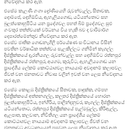
නිවේදනය කර ඇත.
එසේම කැලණි ගංගා ද්‍රෝණියෙහි රුවන්වැල්ල, සීතාවක,
දොම්පේ, දෙහිඕවිය, ඇහැලියගොඩ, යටියන්තොට සහ
බුලත්කොහුපිටිය යන ප්‍රදේශවල පහත් බිම් ප්‍රදේශවල සුළු
ගංවතුර තත්ත්වයක් වර්ධනය විය හැකි බව ද වාරිමාර්ග
දෙපාරත්මේන්තුව නිවේදනය කර ඇත.
එසේව ජාතික ගොඩනැගිලි පර්යේෂණ සංවිධානය විසින්
පවතින වර්ෂාධික තත්ත්වය සැලකිල්ලට ගනිමින් කෑගල්ල
දිස්ත්‍රික්කයේ දැරනියගල රුවන්වැල්ල සහ දෙහිඕවිට රත්නපුර
දිස්ත්‍රික්කයේ රත්නපුර, අයගම, කුරුවිට, ඇහැලියගොඩ යන
ප්‍රාදේශීය ලේකම් කොට්ඨාශවල නායයාම් අවදානම් කලාපවල
ජීවත් වන ජනතාවට නිවාස වලින් ඉවත් වන ලෙස නිවේදනය
කර ඇත.
එසේම කොළඹ දිස්ත්‍රික්කයේ සීතාවක, පාදුක්ක, ගම්පහ
දිස්ත්‍රික්කයේ අත්තනගල්ල, කලුතර දිස්ත්‍රික්කයේ හොරන
බුලත්කොහුපිටිය, ඉන්ගිරිය, පාලින්දනුවර, කෑගල්ල දිස්ත්‍රික්කයේ
යටියන්තොට, රත්නපුර දිස්ත්‍රික්කයේ පැල්මඩුල්ල, කිරිඇල්ල,
ඇලපාත, කලවාන, නිවිතිගල යන ප්‍රාදේශීය ලේකම්
කොට්ඨාශවල නායයාම් අවදානම් කලාපවල ජීවත් වන
ජනතාවට අවධානයෙන් පසුවන ලෙස නිවේදනය කර ඇත.