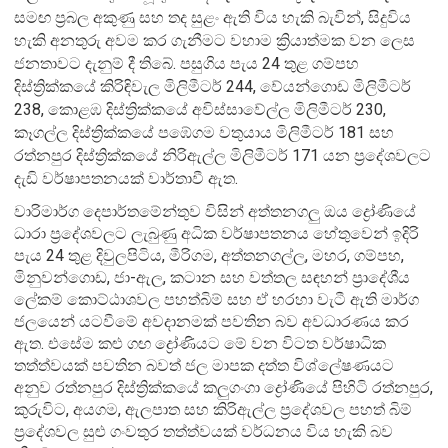
සමඟ ප්‍රබල අකුණු සහ තද සුළං ඇති විය හැකි බැවින්, සිදුවිය
හැකි අනතුරු අවම කර ගැනීමට වහාම ක්‍රියාත්මක වන ලෙස
ජනතාවට දැනුම් දී තිබේ. පසුගිය පැය 24 තුළ ගම්පහ
දිස්ත්‍රික්කයේ කිරිඳිවැල මිලිමීටර් 244, වේයන්ගොඩ මිලිමීටර්
238, කොළඹ දිස්ත්‍රික්කයේ අවිස්සාවේල්ල මිලිමීටර් 230,
කෑගල්ල දිස්ත්‍රික්කයේ පඹේගම වතුයාය මිලිමීටර් 181 සහ
රත්නපුර දිස්ත්‍රික්කයේ නිරිඇල්ල මිලිමීටර් 171 යන ප්‍රදේශවලට
දැඩි වර්ෂාපතනයක් වාර්තාවී ඇත.
වාරිමාර්ග දෙපාර්තමේන්තුව විසින් අත්තනගලු ඔය ද්‍රෝණියේ
ධාරා ප්‍රදේශවලට ලැබුණු අධික වර්ෂාපතනය හේතුවෙන් ඉදිරි
පැය 24 තුළ දිවුලපිටිය, මීරිගම, අත්තනගල්ල, මහර, ගම්පහ,
මිනුවන්ගොඩ, ජා-ඇල, කටාන සහ වත්තල සඳහන් ප්‍රාදේශීය
ලේකම් කොට්ඨාශවල පහත්බිම් සහ ඒ හරහා වැටී ඇති මාර්ග
ජලයෙන් යටවීමේ අවදානමක් පවතින බව අවධාරණය කර
ඇත. එසේම කළු ගඟ ද්‍රෝණියට මේ වන විටත වර්ෂාධික
තත්ත්වයක් පවතින බවත් ජල මාපක දත්ත විශ්ලේෂණයට
අනුව රත්නපුර දිස්ත්‍රික්කයේ කලුගංගා ද්‍රෝණියේ පිහිටි රත්නපුර,
කුරුවිට, අයගම, ඇලපාත සහ කිරිඇල්ල ප්‍රදේශවල පහත් බිම්
ප්‍රදේශවල සුළු ගංවතුර තත්ත්වයක් වර්ධනය විය හැකි බව