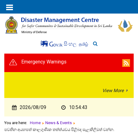
සිංහල
தமிழ்
Emergency Warnings
View More
2026/08/09
10:54:43
You are here:
Home
News & Events
පවතින අයහපත් කාලගුණික තත්ත්යවය පිළිබද සැලකිලිමත් වන්න.