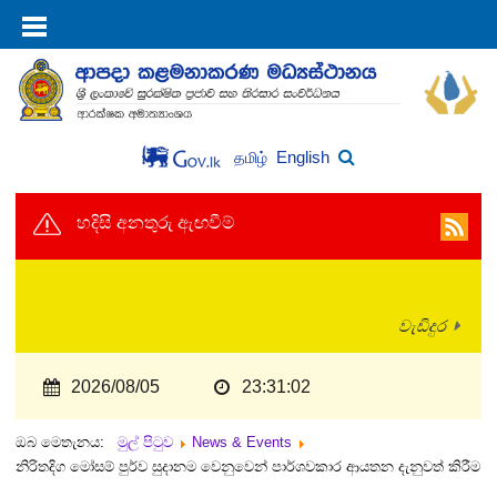
English
தமிழ்
හදිසි අනතුරු ඇඟවීම්
වැඩිදුර
2026/08/05
23:31:04
ඔබ මෙතැනය:
මුල් පිටුව
News & Events
නිරිතදිග මෝසම් පුර්ව සුදානම වෙනුවෙන් පාර්ශවකාර ආයතන දැනුවත් කිරීම