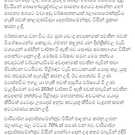
දිවයිනේ බොහෝප්‍රෙද්ශවලය සාමන්‍ය අගයට ආසන්න හෝ
සාමන්‍ය අගයට වඩා අඩු වර්ෂාපතනයක් බලාපොරොත්තුවිය
හැකි බවත් කාලගුණවිද්‍යා දෙපාර්තමේන්තුව විසින් ප්‍රකාශ
කරන ලදී.
වර්තමානය වන විට රට පුරා ඩෙංගු අවදානමක් පවතින බවත්
විශේෂයෙන්ම කොළඹ, ගම්පහ කලුතර යන දිස්ත්‍රික්වල වැඩි
වශයෙන් රෝගීන් වාර්තා වී ඇති බව සෞඛ්‍ය අමාත්‍යාංශය විසින්
පොන්වා දෙන ලදී. මෝසම් වර්ෂාව සමග මෙම තත්වය
තවදුරටත් වර්ධනයවීමේ අවදානමක් පවතින බැවින් තමා
ජීවත්වන වටපිටාව පිළිබඳව වැඩි අවධානයක් යොමු කළ යුතු
බව තවදුරටත් පැහැදිලි කරන ලදී. ඊට අමතරව මී උණ
ව්‍යාප්තවීම ඉහළ යා හැකි බවත් පසුගිය වර්ෂයේ මී උණ
වැලදීමෙන් මරණ 203ක් වාර්තා වී ඇති බවත් එබැවින් පවතින
අවදානම් තත්ත්වය පිළිබදව මහජනතාව අවධානය යොමු
කිරීමත් වෛද්‍ය උපදෙස් අනුව කටයුතු කිරීමේ වැදගත් කමත්
අවධාරණය කරන ලදී.
වාරිමාර්ග දෙපාර්තමේන්තුව විසින් පාලනය කරනු ලබන
ජලාශවල ජල මට්ටම 70% ක් පමණ වන බව වාරිමාර්ග
දෙපාර්තමේන්තුව විසින් පෙන්වා දෙන ලද අතර එබැවින් ඉදිරි