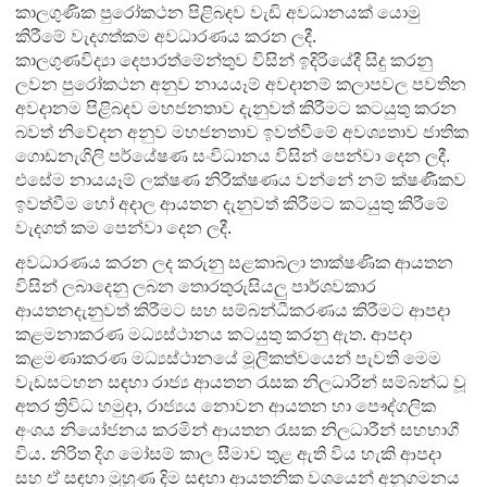
කාලගුණික පුරෝකථන පිළිබදව වැඩි අවධානයක් යොමු
කිරීමේ වැදගත්කම අවධාරණය කරන ලදී.
කාලගුණවිද්‍යා දෙපාරත්මේන්තුව විසින් ඉදිරියේදී සිදු කරනු
ලවන පුරෝකථන අනුව නායයෑම් අවදානම් කලාපවල පවතින
අවදානම පිළිබදව මහජනතාව දැනුවත් කිරීමට කටයුතු කරන
බවත් නිවේදන අනුව මහජනතාව ඉවත්වීමේ අවශ්‍යතාව ජාතික
ගොඩනැගිලි පර්යේෂණ සංවිධානය විසින් පෙන්වා දෙන ලදී.
එසේම නායයෑම් ලක්ෂණ නිරීක්ෂණය වන්නේ නම් ක්ෂණීකව
ඉවත්වීම හෝ අදාල ආයතන දැනුවත් කිරීමට කටයුතු කිරීමේ
වැදගත් කම පෙන්වා දෙන ලදී.
අවධාරණය කරන ලද කරුනු සළකාබලා තාක්ෂණික ආයතන
විසින් ලබාදෙනු ලබන තොරතුරුසියලු පාර්ශවකාර
ආයතනදැනුවත් කිරීමට සහ සම්බන්ධීකරණය කිරීමට ආපදා
කළමනාකරණ මධ්‍යස්ථානය කටයුතු කරනු ඇත. ආපදා
කළමණාකරණ මධ්‍යස්ථානයේ මූලිකත්වයෙන් පැවති මෙම
වැඩසටහන සඳහා රාජ්‍ය ආයතන රැසක නිලධාරින් සම්බන්ධ වූ
අතර ත්‍රිවිධ හමුදා‚ රාජ්‍යය නොවන ආයතන හා පෞද්ගලික
අංශය නියෝජනය කරමින් ආයතන රැසක නිලධාරීන් සහභාගී
විය. නිරිත දිග මෝසම් කාල සීමාව තුළ ඇති විය හැකි ආපදා
සහ ඒ සඳහා මුහුණ දිම සඳහා ආයතනික වශයෙන් අනුගමනය