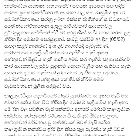
තාක්ෂණික ආයතන, සහනසේවා සපයන ආයතන සහ හදිසි
මෙහෙයුම් සම්බන්ධීකරණ ආයතන වල සහ මානුෂීය ආධාර
සම්බන්ධීකරණය කරනු ලබන එක්සත් ජාතීන්ගේ සංවිධානයට
අයත් නියෝජිතායතන ඇතුලු පාර්ශවකාර ආයතනවල
පුර්වසූදානම ශක්තිමක් කිරීමේ අරමුණින් සංවිධානය කරන ලද
නිරිත දිග මෝසම් පෙරසුදානම් කමිටු රැස්වීම අද දින (05/02)
ආපදා කළමනාකරණ අංශ ශ්‍රවනාගාරයදී පැවැත්විණි.
මෝසම් සමය සක්‍රීයවීමත් සමග ඇතිවිය හැකි ආපදා
හේතුවෙන් සිදුවිය හැකි හානිය අමව කර ගැනීම සදහා පාර්ශව
කාර ආයතනවල පුර්ව සුදානම සොයා බැලීම සහ ඇතිවිය හැකි
ආපදා අවදානම හැකිතාක් දුරට අවම ගැනීම සඳහා අවශ්‍ය
සම්බන්ධීකරණ යාන්ත්‍රණය ශක්තිමක් කිරීම මෙම
වැඩසටහ‍නේ මූලික අරමුණ විය.
කාලගුණවිද්‍යා දෙපාර්තමේන්තුව පුරෝකථනය අනුව මැයි මස
අවසන් සතිය වන විට නිරිත දිග මෝසම් සක්‍රීය විය හැකි අතර
මේ දින වල පවතින වැසි තත්ත්වය අන්තර් මෝසම් කාලගුණික
තත්ත්වය හේතුවෙන් වර්ධනය වී ඇති අඩු පීඩන කලාපය
හේතුවෙන් වර්ධනය වු තත්ත්වයක් බවත් වැසි සහිත
කාලගුණික තත්ත්වය ඉදිරි දින කීපය තුළ පැවතිය හැකි බවත්
පෙන්වා දෙන ලදී. එසේ වුවද නිරිතදිග මෝසම් තත්ත්වය තුළ