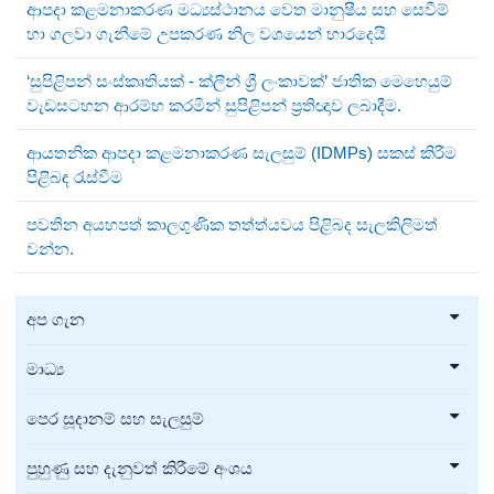
ආපදා කළමනාකරණ මධ්‍යස්ථානය වෙත මානුෂීය සහ සෙවීම්
හා ගලවා ගැනීමේ උපකරණ නිල වශයෙන් භාරදෙයි
‘සුපිළිපන් සංස්කෘතියක් - ක්ලීන් ශ්‍රී ලංකාවක්’ ජාතික මෙහෙයුම්
වැඩසටහන ආරම්භ කරමින් සුපිළිපන් ප්‍රතිඥාව ලබාදීම.
ආයතනික ආපදා කළමනාකරණ සැලසුම් (IDMPs) සකස් කිරීම
පිළිබඳ රැස්වීම
පවතින අයහපත් කාලගුණික තත්ත්යවය පිළිබද සැලකිලිමත්
වන්න.
අප ගැන
මාධ්‍ය
පෙර සූදානම් සහ සැලසුම්
පුහුණු සහ දැනුවත් කිරීමේ අංශය