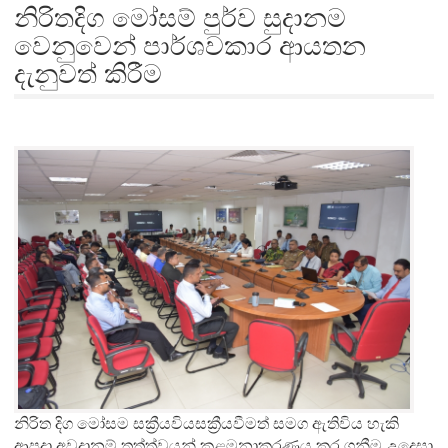
නිරිතදිග මෝසම් පුර්ව සුදානම
වෙනුවෙන් පාර්ශවකාර ආයතන
දැනුවත් කිරීම
නිරිත දිග මෝසම සක්‍රීයවියසක්‍රීයවීමත් සමග ඇතිවිය හැකි
ආපදා අවදානම් තත්ත්වයන් කළමනාකරණය කර ගනීම උදෙසා