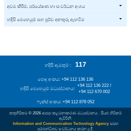
අවම කිරීම්, පර්යේෂණ හා සංවර්ධන අංශය
හදිසි මෙහෙයුම් සහ පූර්ව අනතුරු ඇඟවීම
117
හදිසි ඇමතුම්
පොදු අංකය: +94 112 136 136
+94 112 136 222 /
හදිසි මෙහෙයුම් මධ්‍යස්ථානය:
+94 112 670 002
ෆැක්ස් අංකය: +94 112 878 052
කතුහිමිකම © 2026 ආපදා කළමනාකරණ මධ්‍යස්ථානය . සියළු හිමිකම්
ඇවිරිනි.
Information and Communication Technology Agency
සමඟ
සම්බන්ධිතව සංවර්ධනය කරන ලදී.