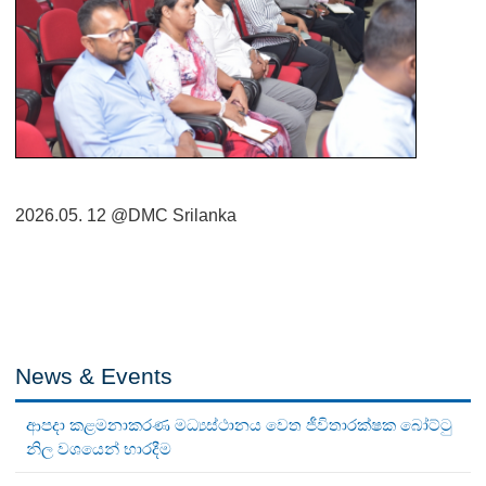
2026.05. 12
@DMC Srilanka
News & Events
ආපදා කළමනාකරණ මධ්‍යස්ථානය වෙත ජීවිතාරක්ෂක බෝට්ටු
නිල වශයෙන් භාරදීම