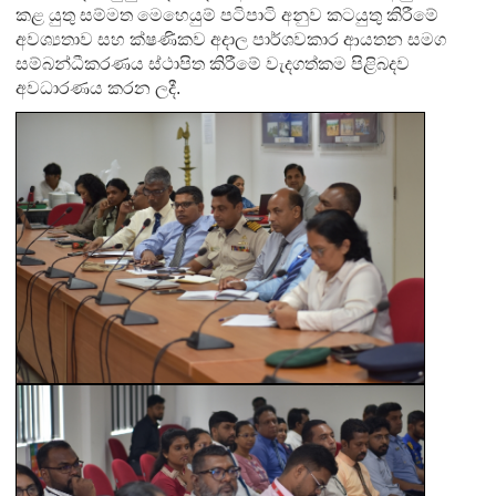
කළ යුතු සම්මත මෙහෙයුම් පටිපාටි අනුව කටයුතු කිරීමේ
අවශ්‍යතාව සහ ක්ෂණිකව අදාල පාර්ශවකාර ආයතන සමග
සම්බන්ධීකරණය ස්ථාපිත කිරීමේ වැදගත්කම පිළිබදව
අවධාරණය කරන ලදී.