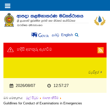
English
தமிழ்
හදිසි අනතුරු ඇඟවීම්
වැඩිදුර
2026/08/07
12:57:27
ඔබ මෙතැනය:
මුල් පිටුව
බාගත කිරීම්
Guildlines for Conduct of Examinations in Emergencies