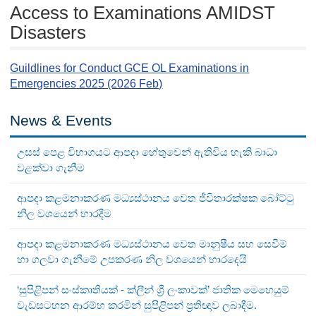
Access to Examinations AMIDST
Disasters
Guildlines for Conduct GCE OL Examinations in
Emergencies 2025 (2026 Feb)
News & Events
උසස් පෙළ විභාගයට ආපදා හේතුවෙන් ඇතිවිය හැකි බාධා
වළක්වා ගැනීම
ආපදා කළමනාකරණ මධ්‍යස්ථානය වෙත ජීවිතාරක්ෂක බෝට්ටු
නිල වශයෙන් භාරදීම
ආපදා කළමනාකරණ මධ්‍යස්ථානය වෙත මානුෂීය සහ සෙවීම්
හා ගලවා ගැනීමේ උපකරණ නිල වශයෙන් භාරදෙයි
‘සුපිළිපන් සංස්කෘතියක් - ක්ලීන් ශ්‍රී ලංකාවක්’ ජාතික මෙහෙයුම්
වැඩසටහන ආරම්භ කරමින් සුපිළිපන් ප්‍රතිඥාව ලබාදීම.