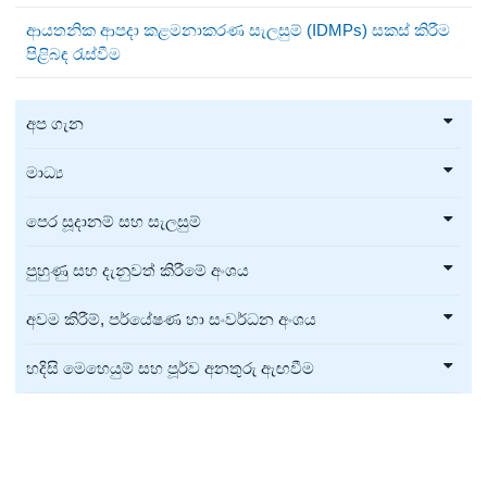
ආයතනික ආපදා කළමනාකරණ සැලසුම් (IDMPs) සකස් කිරීම
පිළිබඳ රැස්වීම
අප ගැන
මාධ්‍ය
පෙර සූදානම් සහ සැලසුම්
පුහුණු සහ දැනුවත් කිරීමේ අංශය
අවම කිරීම්, පර්යේෂණ හා සංවර්ධන අංශය
හදිසි මෙහෙයුම් සහ පූර්ව අනතුරු ඇඟවීම