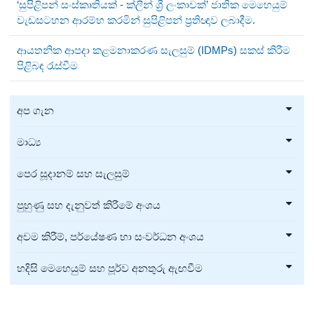
‘සුපිළිපන් සංස්කෘතියක් - ක්ලීන් ශ්‍රී ලංකාවක්’ ජාතික මෙහෙයුම්
වැඩසටහන ආරම්භ කරමින් සුපිළිපන් ප්‍රතිඥාව ලබාදීම.
ආයතනික ආපදා කළමනාකරණ සැලසුම් (IDMPs) සකස් කිරීම
පිළිබඳ රැස්වීම
අප ගැන
මාධ්‍ය
පෙර සූදානම් සහ සැලසුම්
පුහුණු සහ දැනුවත් කිරීමේ අංශය
අවම කිරීම්, පර්යේෂණ හා සංවර්ධන අංශය
හදිසි මෙහෙයුම් සහ පූර්ව අනතුරු ඇඟවීම