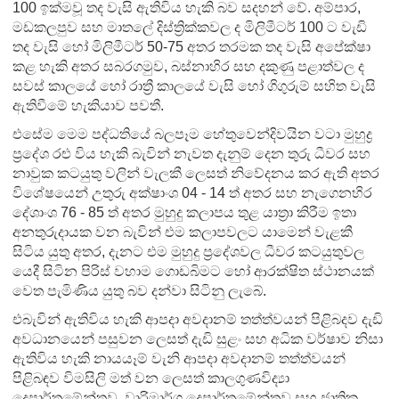
100 ඉක්මවූ තද වැසි ඇතිවිය හැකි බව සදහන් වේ. අම්පාර,
මඩකලපුව සහ මාතලේ දිස්ත්‍රික්කවල ද මිලිමීටර් 100 ට වැඩි
තද වැසි හෝ මිලිමීටර් 50-75 අතර තරමක තද වැසි අපේක්ෂා
කළ හැකි අතර සබරගමුව, බස්නාහිර සහ දකුණු පළාත්වල ද
සවස් කාලයේ හෝ රාත්‍රී කාලයේ වැසි හෝ ගිගුරුම් සහිත වැසි
ඇතිවීමේ හැකියාව පවතී.
එසේම මෙම පද්ධතියේ බලපෑම හේතුවෙන්දිවයින වටා මුහුද්‍ර
ප්‍රදේශ රළු විය හැකි බැවින් නැවත දැනුම් දෙන තුරු ධීවර සහ
නාවුක කටයුතු වලින් වැලකී ලෙසත් නිවේදනය කර ඇති අතර
විශේෂයෙන් උතුරු අක්ෂාංශ 04 - 14 ත් අතර සහ නැගෙනහිර
දේශාංශ 76 - 85 ත් අතර මුහුදු කලාපය තුළ යාත්‍රා කිරීම ඉතා
අනතුරුදායක වන බැවින් එම කලාපවලට යාමෙන් වැළකී
සිටිය යුතු අතර, දැනට එම මුහුදු ප්‍රදේශවල ධීවර කටයුතුවල
යෙදී සිටින පිරිස් වහාම ගොඩබිමට හෝ ආරක්ෂිත ස්ථානයක්
වෙත පැමිණිය යුතු බව දන්වා සිටිනු ලැබේ.
එබැවින් ඇතිවිය හැකි ආපදා අවදානම් තත්ත්වයන් පිළිබදව දැඩි
අවධානයෙන් පසුවන ලෙසත් දැඩි සුළං සහ අධික වර්ෂාව නිසා
ඇතිවිය හැකි නායයෑම් වැනි ආපදා අවදානම් තත්ත්වයන්
පිළිබඳව විමසිලි මත් වන ලෙසත් කාලගුණවිද්‍යා
දෙපාර්තමේන්තුව, වාරිමාර්ග දෙපාර්තමේන්තුව සහ ජාතික