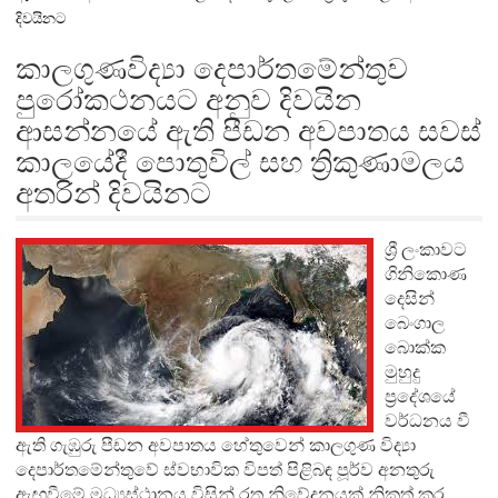
දිවයිනට
කාලගුණවිද්‍යා දෙපාර්තමේන්තුව
පුරෝකථනයට අනුව දිවයින
ආසන්නයේ ඇති පීඩන අවපාතය සවස්
කාලයේදී පොතුවිල් සහ ත්‍රිකුණාමලය
අතරින් දිවයිනට
ශ්‍රී ලංකාවට
ගිනිකොණ
දෙසින්
බෙංගාල
බොක්ක
මුහුදු
ප්‍රදේශයේ
වර්ධනය වී
ඇති ගැඹුරු පීඩන අවපාතය හේතුවෙන් කාලගුණ විද්‍යා
දෙපාර්තමේන්තුවේ ස්වභාවික විපත් පිළිබඳ පූර්ව අනතුරු
ඇඟවීමේ මධ්‍යස්ථානය විසින් රතු නිවේදනයක් නිකුත් කර