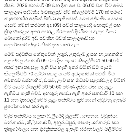
තිබේ. 2026 ජනවාරි 09 වන දින පෙ.ව. 06.00 වන විට මෙම
කාලගුණ පද්ධතිය මඩකලපුව සිට කිලෝමීටර් 170 ක් පමණ
නැගෙනහිර දෙසින් පිහිටා ඇති බවන් මෙම පද්ධතිවය වයඹ
දෙසට ගමන් කරමින් අද (09) සවස් කාලයේදී පොතුවිල් සහ
ත්‍රිකුණාමලය අතර වෙරළ තීරයෙන් දිවයිනට ඇතුළු වීමට
බොහෝ දුරට ඉඩ පවතින බවත් කාලගුණවිද්‍යා
දෙපාර්තමේන්තුව නිවේදනය කර ඇත.
මෙම පද්ධතිය හේතුවෙන් උතුර, උතුරු-මැද සහ නැගෙනහිර
පළාත්වල ජනවාරි 09 වන දින පැයට කිලෝමීටර් 50-60 ත්
අතර ඉතා තද සුළං ඇති විය හැකි අතර විටින් විට පැයට
කිලෝමීටර් 70 දක්වා ඉහළ යාමේ අවදානමක් පවතී. මීට
අමතරව බස්නාහිර, වයඹ, ඌව සහ මධ්‍යම පළාත්වල ද විටින්
විට පැයට කිලෝමීටර් 50-60 පමණ දක්වා වන තද සුළං
ඇතිවිය හැකි බවට අනතුරු අඟවා ඇති අතර ජනවාරි 10 සහ
11 යන දිනවලදී මෙම සුළං තත්ත්වය ක්‍රමයෙන් අඩුවනු ඇතැයි
පුරෝකථනය කර ඇත.
වැසි තත්ත්වය සලකා බැලීමේදී මුලතිව්, යාපනය, වවුනියා,
මන්නාරම, කිලිනොච්චි, අනුරාධපුර, පොලොන්නරුව සහ
ත්‍රිකුණාමලය යන දිස්ත්‍රික්කවල ඇතැම් ස්ථානවලට මිලිමීටර්