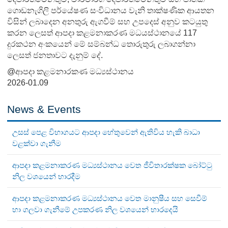
ගොඩනැගිලි පර්යේෂණ සංවිධානය වැනි තාක්ෂණික ආයතන
විසින් ලබාදෙන අනතුරු ඇගවීම් සහ උපදෙස් අනුව කටයුතු
කරන ලෙසත් ආපදා කළමනාකරණ මධයස්ථානයේ 117
දුරකථන අංකයෙන් මේ සම්බන්ධ තොරුතුරු ලබාගන්නා
ලෙසත් ජනතාවට දැනුම් දේ.
@ආපදා කළමනාරකණ මධ්‍යස්ථානය
2026-01.09
News & Events
උසස් පෙළ විභාගයට ආපදා හේතුවෙන් ඇතිවිය හැකි බාධා
වළක්වා ගැනීම
ආපදා කළමනාකරණ මධ්‍යස්ථානය වෙත ජීවිතාරක්ෂක බෝට්ටු
නිල වශයෙන් භාරදීම
ආපදා කළමනාකරණ මධ්‍යස්ථානය වෙත මානුෂීය සහ සෙවීම්
හා ගලවා ගැනීමේ උපකරණ නිල වශයෙන් භාරදෙයි