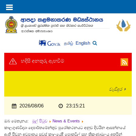
English
தமிழ்
හදිසි අනතුරු ඇඟවීම්
වැඩිදුර
2026/08/06
23:15:21
ඔබ මෙතැනය:
මුල් පිටුව
News & Events
කාලගුණවිද්‍යා දෙපාර්තමේන්තුව පුරෝකථනයට අනුව දිවයින ආසන්නයේ
ඇති පීඩන අවපාතය සවස් කාලයේදී පොතුවිල් සහ ත්‍රිකුණාමලය අතරින්